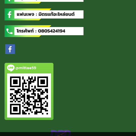
@mittae59