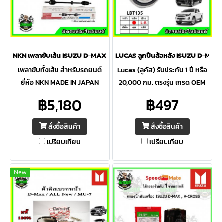
NKN เพลาขับเส้น ISUZU D-MAX ปี 02-06 ข้างซ้าย-ขวา
LUCAS ลูกปืนล้อหลัง ISUZU D-Max, 
เพลาขับทั้งเส้น สำหรับรถยนต์
Lucas (ลูคัส) รับประกัน 1 ปี หรือ
ยี่ห้อ NKN MADE IN JAPAN
20,000 กม. ตรงรุ่น เกรด OEM
100% รับประกัน 1ปี คุณภาพ
เทียบแท้ ไม่ต้องดัดแปลง ได้รับ
฿5,180
฿497
ญี่ปุ่น ใช้งานได้ยาวนานแข็งแกร่ง
การยอมรับและทนทานอายุการใช้
ทนทาน ราคามตรฐาน
งานยาวนาน
สั่งซื้อสินค้า
สั่งซื้อสินค้า
เปรียบเทียบ
เปรียบเทียบ
New