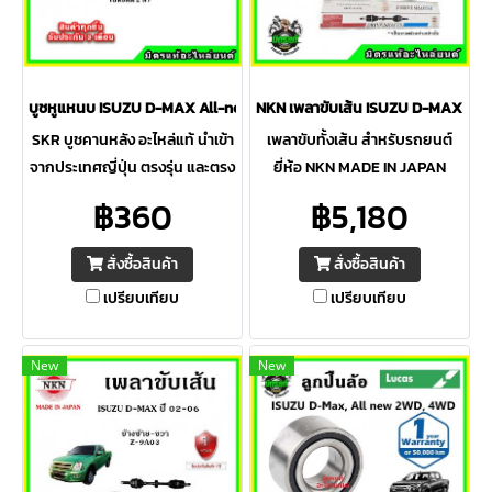
บูชหูแหนบ ISUZU D-MAX All-new ปี 2012 ขึ้นไป SKR อะไหล่แท้ นำเข้าจากญี
NKN เพลาขับเส้น ISUZU D-MAX All Ne
SKR บูชคานหลัง อะไหล่แท้ นำเข้า
เพลาขับทั้งเส้น สำหรับรถยนต์
จากประเทศญี่ปุ่น ตรงรุ่น และตรง
ยี่ห้อ NKN MADE IN JAPAN
ตามมาตรฐาน OEM สินค้ารับ
100% รับประกัน 1ปี คุณภาพ
฿360
฿5,180
ประกัน 3 เดือน หรือ 10,000 กม.
ญี่ปุ่น ใช้งานได้ยาวนานแข็งแกร่ง
พร้อมส่งทุกวัน จัดส่งรวดเร็ว
ทนทาน ราคามตรฐาน
สั่งซื้อสินค้า
สั่งซื้อสินค้า
เปรียบเทียบ
เปรียบเทียบ
New
New