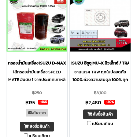
กรองน้ำมันเครื่อง ISUZU D-MAX COMMON RAIL อีซูซุ ดีแม็กซ์ คอมมอนเร
ISUZU อีซูซุ MU-X มิวเอ็กซ์ / TRAI
ไส้กรองน้ำมันเครื่อง SPEED
จานเบรค TRW ทุกใบปลอดภัย
MATE อันดับ 1 จากประเทศเกาหลี
100% ถ่วงความสมดุล 100% ทุก
ป้องกันความชื้นและการกัดกร่อน
ใบ ระบุความหนาต่ำสุดที่ขอบจาน
฿250
฿3,100
จากสารเคมีหรือน้ำมันปิโตเลียม
ผลิตจากวัสดุคุณภาพสูง บรรจุ
฿135
฿2,480
กระดาษเคลือบใยสังเคราะห์
อย่างพิถีพิถันปลอดสนิมและวัสดุ
-46%
-20%
ตกค้าง
มีสินค้าราคาส่ง
สั่งซื้อสินค้า
เปรียบเทียบ
สั่งซื้อสินค้า
เปรียบเทียบ