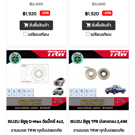
฿2,400
฿2,400
ผลิตจากวัสดุคุณภาพสูง บรรจุ
ผลิตจากวัสดุคุณภาพสูง บรรจุ
฿1,920
฿1,920
อย่างพิถีพิถันปลอดสนิมและวัสดุ
อย่างพิถีพิถันปลอดสนิมและวัสดุ
-20%
-20%
ตกค้าง
ตกค้าง
สั่งซื้อสินค้า
สั่งซื้อสินค้า
เปรียบเทียบ
เปรียบเทียบ
ISUZU อีซูซุ D-Max ดีแม็กซ์ 4x2, โคโรลาโด 4x2 '02-11 จานเบรค TRW หน้า
ISUZU อีซูซุ TFR มังกรทอง 2,4WD, 
จานเบรค TRW ทุกใบปลอดภัย
จานเบรค TRW ทุกใบปลอดภัย