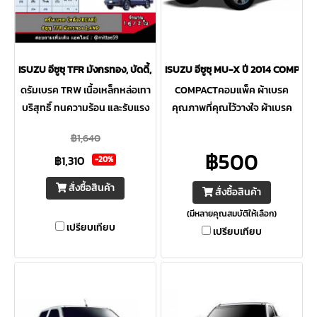
ISUZU อีซูซุ TFR มังกรทอง, บัดดี้, KBZ ดรัมเบรค TRW หลัง
ISUZU อีซูซุ MU-X ปี 2014 COMPACT
ดรัมเบรค TRW เนื้อเหล็กหล่อเทา
COMPACTคอมแพ็ค ผ้าเบรค
บริสุทธิ์ ทนความร้อน และรับแรง
คุณภาพที่คุณไว้วางใจ ผ้าเบรค
สั่นสะเทือนได้ดี ผลิตขนาดตรง
ดิสเบรค ก้ามเบรค จานเบรค
฿1,640
ตามสเปคอะไหล่แท้ทุกรุ่น ระบุเส้น
อะไหล่รถยนต์ ช่วงล่าง ระบบเบรค
฿500
฿1,310
ผ่าศูนย์กลางมากสุดทุกใบ
มิตรแท้ อะไหล่ยนต์ จำหน่าย
-20%
อะไหล่รถยนต์
สั่งซื้อสินค้า
สั่งซื้อสินค้า
(มีหลายคุณสมบัติให้เลือก)
เปรียบเทียบ
เปรียบเทียบ