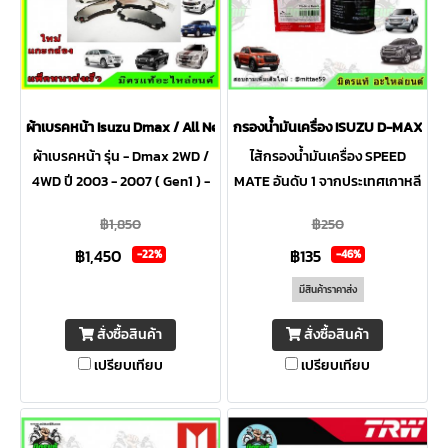
ผ้าเบรคหน้า Isuzu Dmax / All New Dmax / MU-7 2WD 4WD Hi-Lander
กรองน้ำมันเครื่อง ISUZU D-MAX COM
ผ้าเบรคหน้า รุ่น - Dmax 2WD /
ไส้กรองน้ำมันเครื่อง SPEED
4WD ปี 2003 - 2007 ( Gen1 ) -
MATE อันดับ 1 จากประเทศเกาหลี
Dmax 4WD / Hi-Lander ปี
ป้องกันความชื้นและการกัดกร่อน
฿1,850
฿250
2008 - 2012 - All New Dmax
จากสารเคมีหรือน้ำมันปิโตเลียม
฿1,450
฿135
2WD / 4WD
กระดาษเคลือบใยสังเคราะห์
-22%
-46%
มีสินค้าราคาส่ง
สั่งซื้อสินค้า
สั่งซื้อสินค้า
เปรียบเทียบ
เปรียบเทียบ