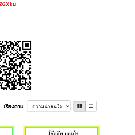
XZGXku
เรียงตาม