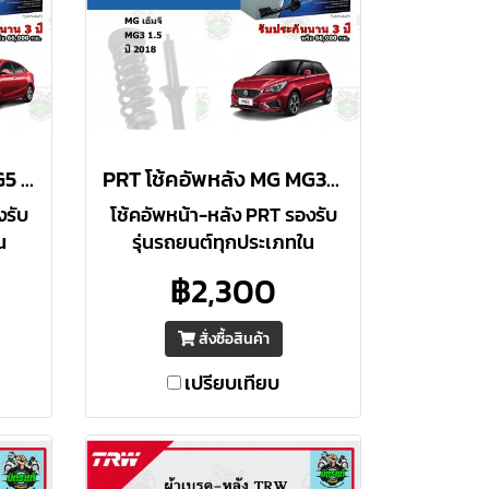
PRT โช้คอัพหน้า MG MG5 1.5 ปี 2015-2019 ราคาต่อคู่
PRT โช้คอัพหลัง MG MG3 1.5 ปี 2018 ราคาต่อคู่
งรับ
โช้คอัพหน้า-หลัง PRT รองรับ
น
รุ่นรถยนต์ทุกประเภทใน
ทียบ
ประเทศไทย ประสิทธิภาพเทียบ
฿2,300
ฐาน
เท่า / สูงกว่า O.E. มาตรฐาน
รือ
อเมริกา รับประกัน 3 ปี หรือ
สั่งซื้อสินค้า
66,000 กม.
เปรียบเทียบ