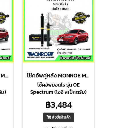
โช๊คอัพคู่หน้า MONROE MG ZS ปี 2017 ขึ้นไป OE Spectrum
โช๊คอัพคู่หลัง MONROE MG MG5 ปี 15-18 OE Spectrum
โช๊คอัพมอนโร รุ่น OE
ัม)
Spectrum (โออี สเป็กตรัม)
การ
เหมาะสำหรับ : ผู้ที่ต้องการ
฿3,484
ความ
ความปลอดภัยสูงสุด ให้ความ
ับขี่
ควบคุมดีเยี่ยม ภายใต้การขับขี่
สั่งซื้อสินค้า
ต่อเนื่อง