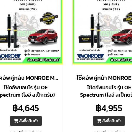
โช๊คอัพคู่หลัง MONROE MG ZS ปี 2017 ขึ้นไป OE Spectrum
โช๊คอัพมอนโร รุ่น OE
โช๊คอัพมอนโร รุ่น OE
pectrum (โออี สเป็กตรัม)
Spectrum (โออี สเป็กตร
เหมาะสำหรับ : ผู้ที่ต้องการ
เหมาะสำหรับ : ผู้ที่ต้อง
฿4,645
฿4,955
วามปลอดภัยสูงสุด ให้ความ
ความปลอดภัยสูงสุด ให้
บคุมดีเยี่ยม ภายใต้การขับขี่
ควบคุมดีเยี่ยม ภายใต้การข
สั่งซื้อสินค้า
สั่งซื้อสินค้า
ต่อเนื่อง
ต่อเนื่อง