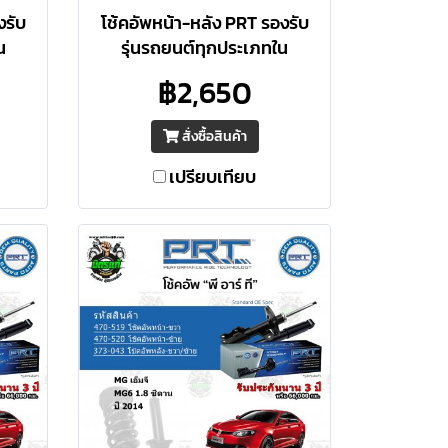
งรับ
โช้คอัพหน้า-หลัง PRT รองรับ
น
รุ่นรถยนต์ทุกประเภทใน
ทียบ
ประเทศไทย ประสิทธิภาพเทียบ
฿2,650
ฐาน
เท่า / สูงกว่า O.E. มาตรฐาน
รือ
อเมริกา รับประกัน 3 ปี หรือ
สั่งซื้อสินค้า
66,000 กม.
เปรียบเทียบ