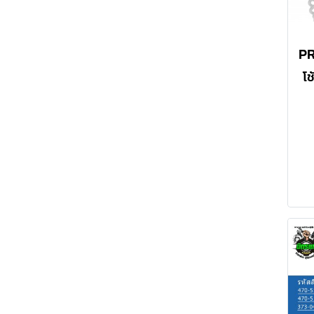
โช
ปร
เ