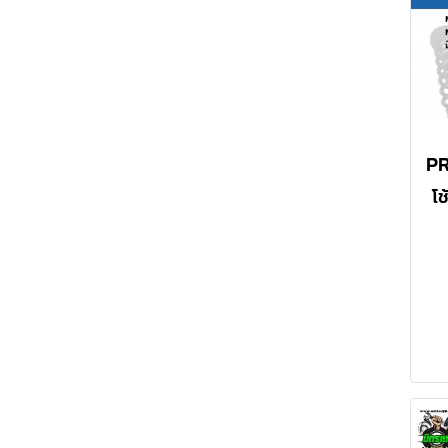
โช
ปร
เ