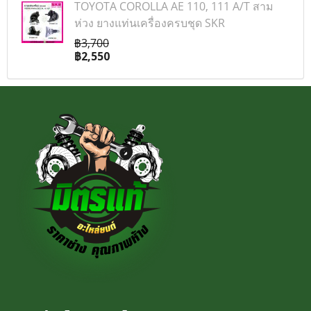
TOYOTA COROLLA AE 110, 111 A/T สาม
ห่วง ยางแท่นเครื่องครบชุด SKR
฿3,700
฿2,550