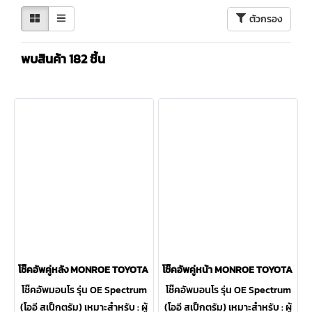
ตัวกรอง
พบสินค้า 182 ชิ้น
โช๊คอัพคู่หลัง MONROE TOYOTA Prius ปี 10-16 OE Spectrum
โช๊คอัพคู่หน้า MONROE TOYOTA Priu
โช๊คอัพมอนโร รุ่น OE Spectrum
โช๊คอัพมอนโร รุ่น OE Spectrum
(โออี สเป็กตรัม) เหมาะสำหรับ : ผู้
(โออี สเป็กตรัม) เหมาะสำหรับ : ผู้