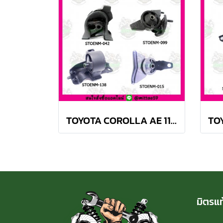
TOYOTA COROLLA AE 110, 111 M/T สามห่วง ยางแท่นเครื่องครบชุด SKR
มิตรแท