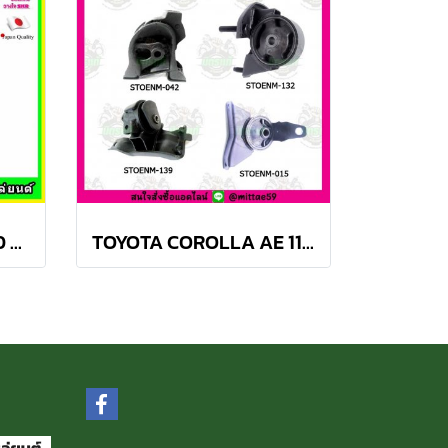
TOYOTA Camry ACV40 2.4 Hybrid ปี 06-12 ยางแท่นเครื่องครบชุด กระดูกหมา
TOYOTA COROLLA AE 110, 111 A/T สามห่วง ยางแท่นเครื่องครบชุด SKR