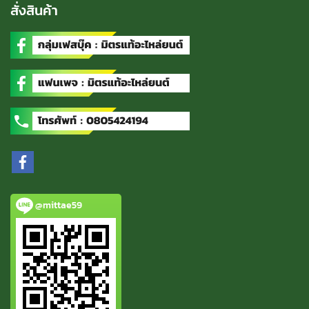
สั่งสินค้า
@mittae59