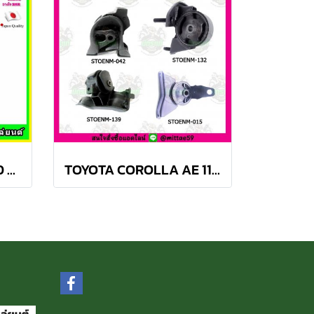
TOYOTA Camry ACV40 2.4 Hybrid ปี 06-12 ยางแท่นเครื่องครบชุด กระดูกหมา
TOYOTA COROLLA AE 110, 111 A/T สามห่วง ยางแท่นเครื่องครบชุด SKR