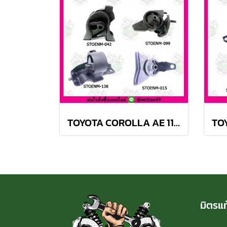
TOYOTA COROLLA AE 110, 111 M/T สามห่วง ยางแท่นเครื่องครบชุด SKR
มิตรแท