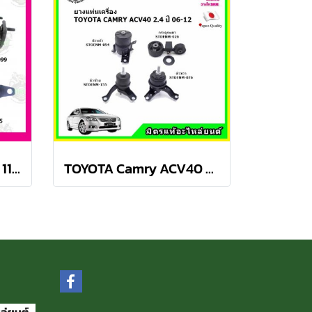
TOYOTA COROLLA AE 110, 111 M/T สามห่วง ยางแท่นเครื่องครบชุด SKR
TOYOTA Camry ACV40 2.4 Hybrid ปี 06-12 ยางแท่นเครื่องครบชุด กระดูกหมา