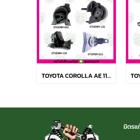
TOYOTA COROLLA AE 110, 111 A/T สามห่วง ยางแท่นเครื่องครบชุด SKR
มิตรแท