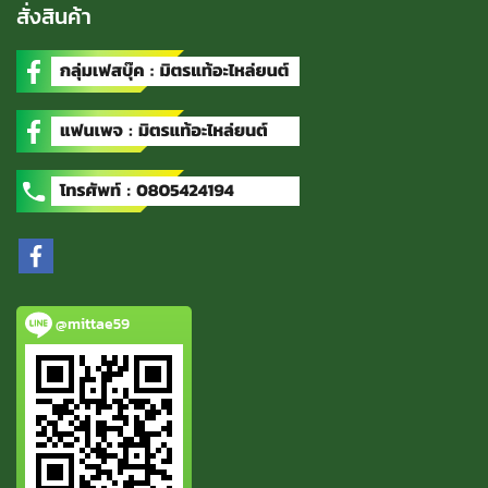
สั่งสินค้า
@mittae59