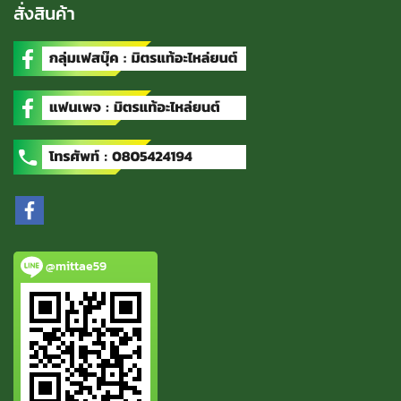
สั่งสินค้า
@mittae59