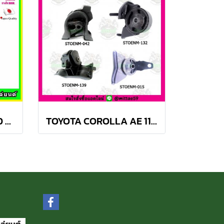
TOYOTA Camry ACV40 2.4 Hybrid ปี 06-12 ยางแท่นเครื่องครบชุด กระดูกหมา
TOYOTA COROLLA AE 110, 111 A/T สามห่วง ยางแท่นเครื่องครบชุด SKR