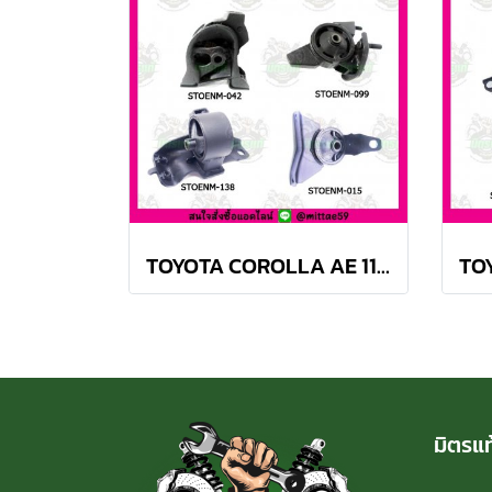
TOYOTA COROLLA AE 110, 111 M/T สามห่วง ยางแท่นเครื่องครบชุด SKR
มิตรแท