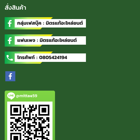
สั่งสินค้า
@mittae59