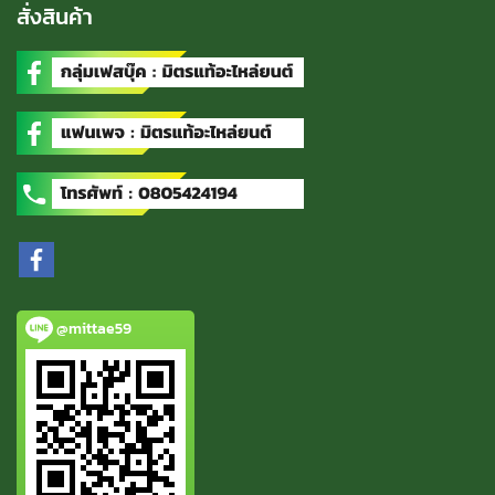
สั่งสินค้า
@mittae59