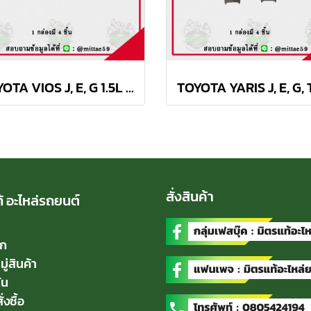
TOYOTA VIOS J, E, G 1.5L ปี 07-13 TRW ผ้าเบรค (หน้า)
สั่งสินค้า
้ อะไหล่รถยนต์
ัก
่สินค้า
่น
่งซื้อ