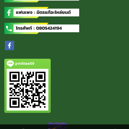
@mittae59