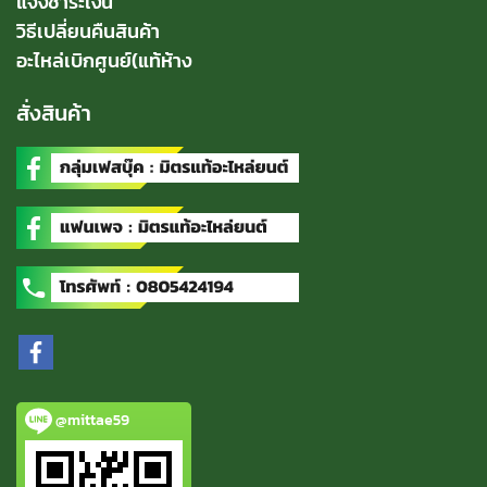
แจ้งชำระเงิน
วิธีเปลี่ยนคืนสินค้า
อะไหล่เบิกศูนย์(แท้ห้าง
สั่งสินค้า
@mittae59