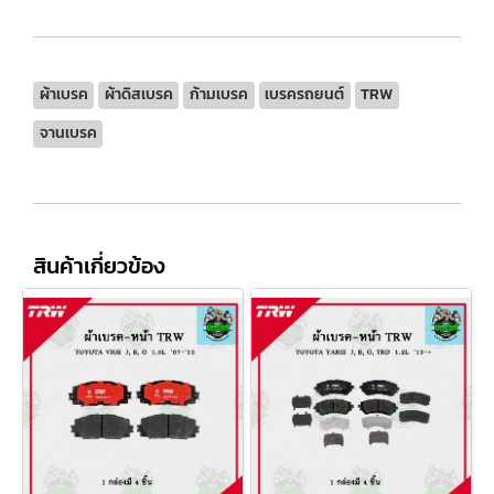
ผ้าเบรค
ผ้าดิสเบรค
ก้ามเบรค
เบรครถยนต์
TRW
จานเบรค
สินค้าเกี่ยวข้อง