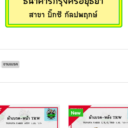
จานเบรค
New