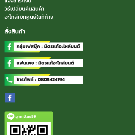
แจ้งชำระเงิน
วิธีเปลี่ยนคืนสินค้า
อะไหล่เบิกศูนย์(แท้ห้าง
สั่งสินค้า
@mittae59