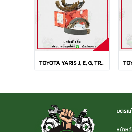
TOYOTA YARIS J, E, G, TRD 1.2L ปี 2013 TRW ก้ามเบรค (หลัง)
มิตรแท
หน้าหล