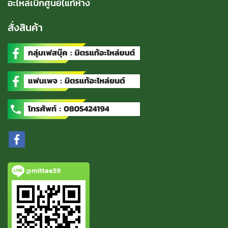
อะไหล่เบิกศูนย์(แท้ห้าง
สั่งสินค้า
@mittae59