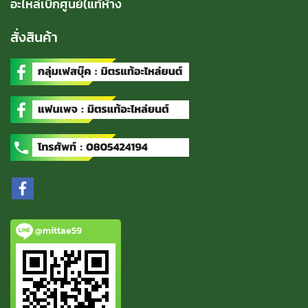
อะไหล่เบิกศูนย์(แท้ห้าง
สั่งสินค้า
@mittae59