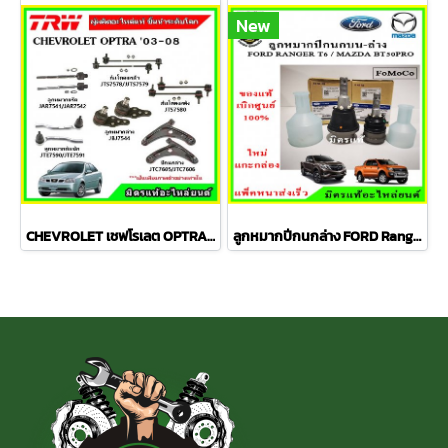
New
CHEVROLET เชฟโรเลต OPTRA ปี 03-08 ชุดช่วงล่าง TRW
ลูกหมากปีกนกล่าง FORD Ranger T6 / MAZDA BT50 PRO 2WD , 4WD