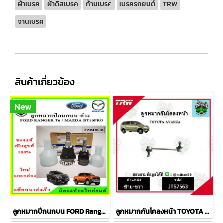
ผ้าเบรค
ผ้าดิสเบรค
ก้ามเบรค
เบรครถยนต์
TRW
จานเบรค
สินค้าเกี่ยวข้อง
New
ลูกหมากปีกนกบน FORD Ranger T6 / MAZDA BT50 PRO 2WD , 4WD
ลูกหมากกันโคลงหน้า TOYOTA AVANZA อเวนซ่า ปี 04-11ชุดช่วงล่าง TRW ราคาต่อคู่