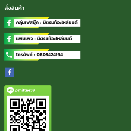
สั่งสินค้า
@mittae59