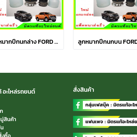
ลูกหมากปีกนกล่าง FORD Ranger T6 / MAZDA BT50 PRO 2WD , 4WD
สั่งสินค้า
้ อะไหล่รถยนต์
ัก
่สินค้า
่น
่งซื้อ