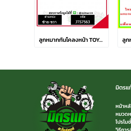
ลูกหมากกันโคลงหน้า TOYOTA AVANZA อเวนซ่า ปี 04-11ชุดช่วงล่าง TRW ราคาต่อคู่
มิตรแท
หน้าหล
หมวดหมู
โปรโมชั
วิธีการสั