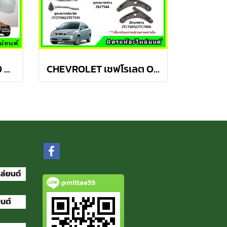
ลูกหมากปีกนกบน FORD Ranger T6 / MAZDA BT50 PRO 2WD , 4WD
CHEVROLET เชฟโรเลต OPTRA ปี 03-08 ชุดช่วงล่าง TRW
@mittae59