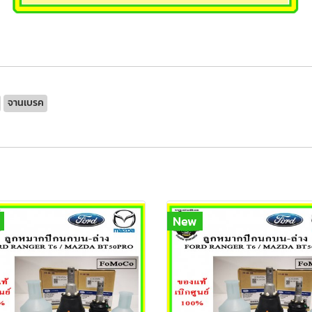
จานเบรค
New