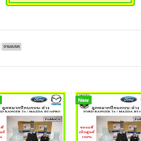
จานเบรค
New