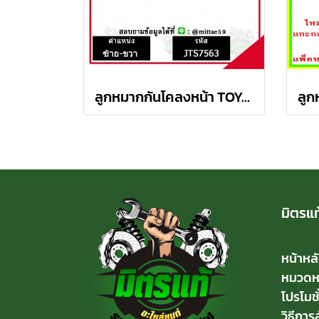
ลูกหมากกันโคลงหน้า TOYOTA AVANZA อเวนซ่า ปี 04-11ชุดช่วงล่าง TRW ราคาต่อคู่
มิตรแท
หน้าหล
หมวดหมู
โปรโมชั
วิธีการสั