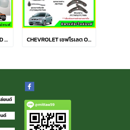
ลูกหมากปีกนกล่าง FORD Ranger T6 / MAZDA BT50 PRO 2WD , 4WD
CHEVROLET เชฟโรเลต OPTRA ปี 03-08 ชุดช่วงล่าง TRW
@mittae59