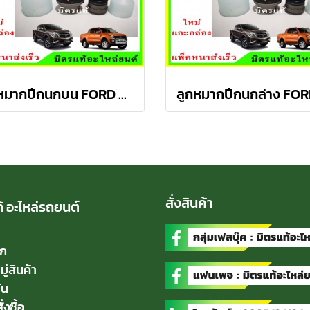
ลูกหมากปีกนกบน FORD Ranger T6 / MAZDA BT50 PRO 2WD , 4WD
สั่งสินค้า
้ อะไหล่รถยนต์
ัก
่สินค้า
่น
่งซื้อ