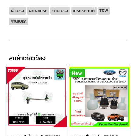
ผ้าเบรค
ผ้าดิสเบรค
ก้ามเบรค
เบรครถยนต์
TRW
จานเบรค
สินค้าเกี่ยวข้อง
New