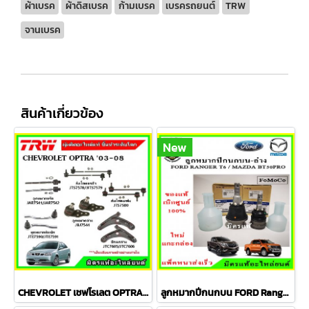
ผ้าเบรค
ผ้าดิสเบรค
ก้ามเบรค
เบรครถยนต์
TRW
จานเบรค
สินค้าเกี่ยวข้อง
New
CHEVROLET เชฟโรเลต OPTRA ปี 03-08 ชุดช่วงล่าง TRW
ลูกหมากปีกนกบน FORD Ranger T6 / MAZDA BT50 PRO 2WD , 4WD