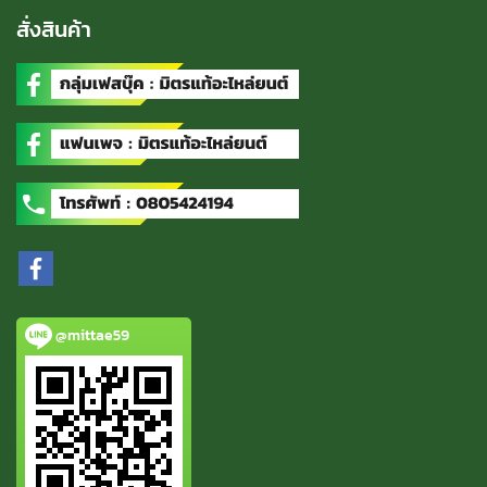
สั่งสินค้า
@mittae59