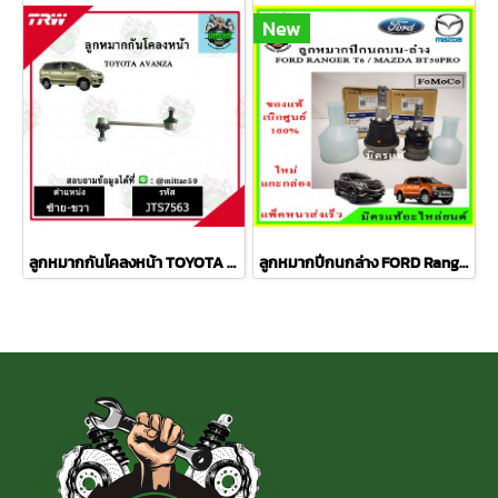
New
ลูกหมากกันโคลงหน้า TOYOTA AVANZA อเวนซ่า ปี 04-11ชุดช่วงล่าง TRW ราคาต่อคู่
ลูกหมากปีกนกล่าง FORD Ranger T6 / MAZDA BT50 PRO 2WD , 4WD