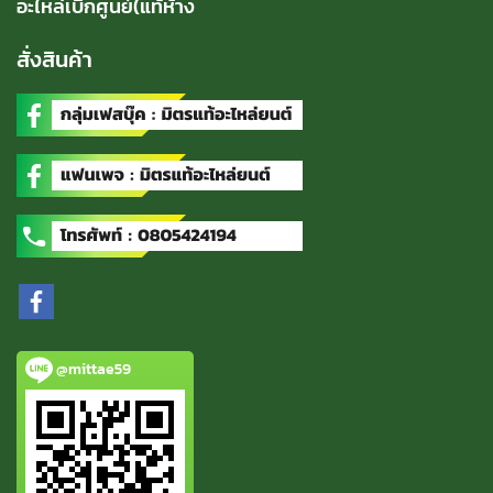
อะไหล่เบิกศูนย์(แท้ห้าง
สั่งสินค้า
@mittae59