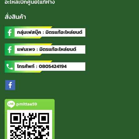
อะไหล่เบิกศูนย์(แท้ห้าง
สั่งสินค้า
@mittae59