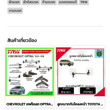
ผ้าเบรค
ผ้าดิสเบรค
ก้ามเบรค
เบรครถยนต์
TRW
จานเบรค
สินค้าเกี่ยวข้อง
CHEVROLET เชฟโรเลต OPTRA ปี 03-08 ชุดช่วงล่าง TRW
ลูกหมากกันโคลงหน้า TOYOTA AVANZA อเวนซ่า ปี 04-11ชุดช่วงล่าง TRW ราคาต่อคู่