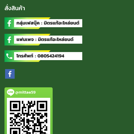
สั่งสินค้า
@mittae59