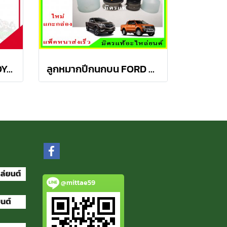
ลูกหมากกันโคลงหน้า TOYOTA AVANZA อเวนซ่า ปี 04-11ชุดช่วงล่าง TRW ราคาต่อคู่
ลูกหมากปีกนกบน FORD Ranger T6 / MAZDA BT50 PRO 2WD , 4WD
@mittae59