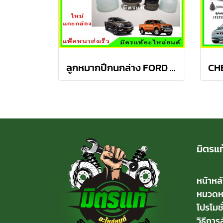
ลูกหมากปีกนกล่าง FORD Ranger T6 / MAZDA BT50 PRO 2WD , 4WD
มิตรแท
หน้าหล
หมวดหมู
โปรโมชั
วิธีการสั