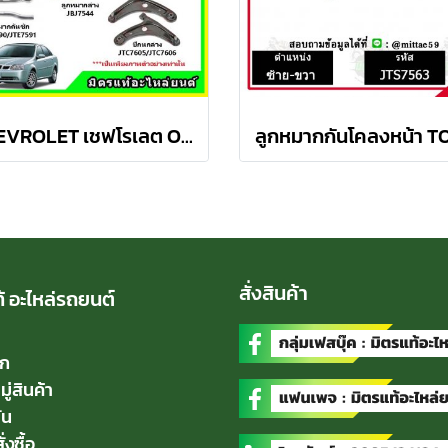
CHEVROLET เชฟโรเลต OPTRA ปี 03-08 ชุดช่วงล่าง TRW
สั่งสินค้า
้ อะไหล่รถยนต์
ัก
่สินค้า
่น
่งซื้อ