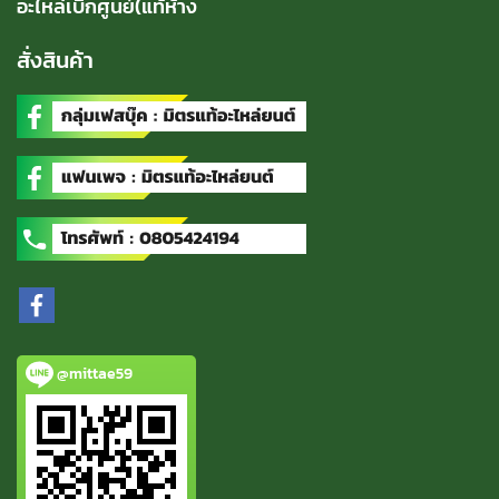
อะไหล่เบิกศูนย์(แท้ห้าง
สั่งสินค้า
@mittae59