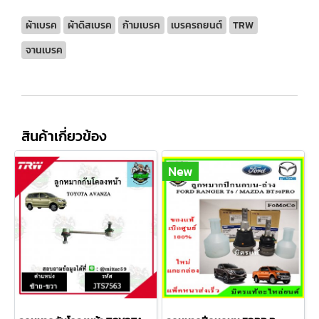
ผ้าเบรค
ผ้าดิสเบรค
ก้ามเบรค
เบรครถยนต์
TRW
จานเบรค
สินค้าเกี่ยวข้อง
New