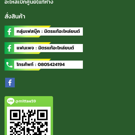
อะไหล่เบิกศูนย์(แท้ห้าง
สั่งสินค้า
@mittae59