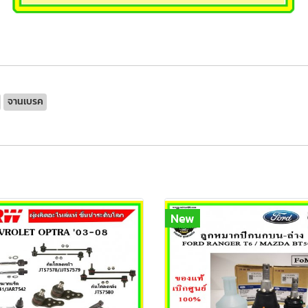
จานเบรค
New