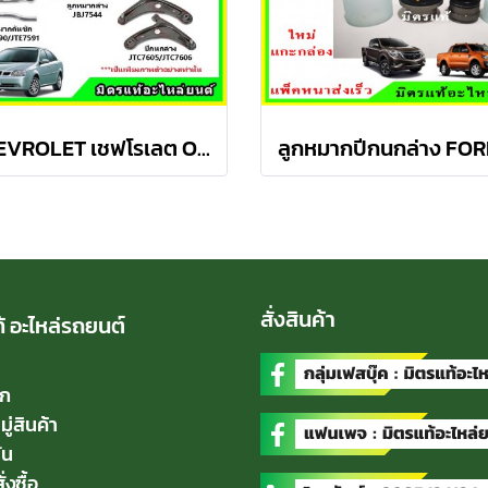
CHEVROLET เชฟโรเลต OPTRA ปี 03-08 ชุดช่วงล่าง TRW
สั่งสินค้า
้ อะไหล่รถยนต์
ัก
่สินค้า
่น
่งซื้อ