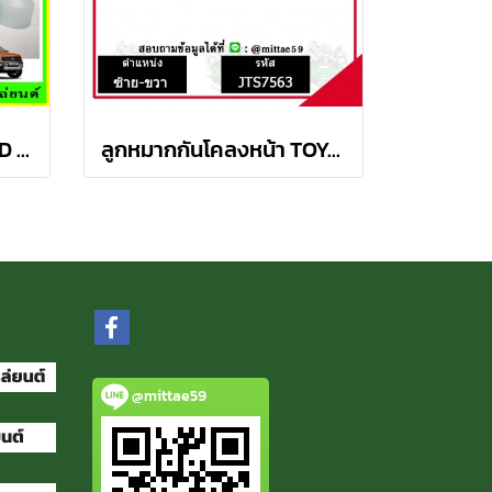
ลูกหมากปีกนกล่าง FORD Ranger T6 / MAZDA BT50 PRO 2WD , 4WD
ลูกหมากกันโคลงหน้า TOYOTA AVANZA อเวนซ่า ปี 04-11ชุดช่วงล่าง TRW ราคาต่อคู่
@mittae59