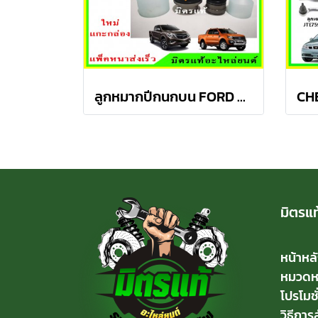
ลูกหมากปีกนกบน FORD Ranger T6 / MAZDA BT50 PRO 2WD , 4WD
มิตรแท
หน้าหล
หมวดหมู
โปรโมชั
วิธีการสั