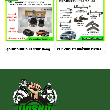
ลูกหมากปีกนกบน FORD Ranger T6 / MAZDA BT50 PRO 2WD , 4WD
CHEVROLET เชฟโรเลต OPTRA ปี 03-08 ชุดช่วงล่าง TRW