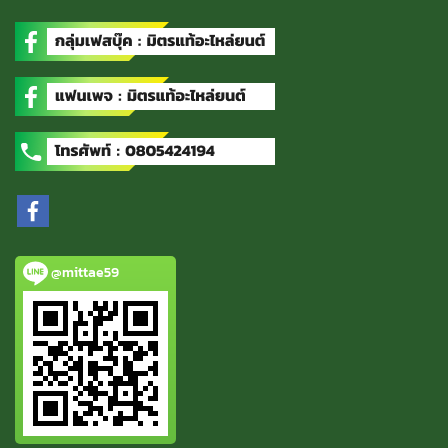
@mittae59