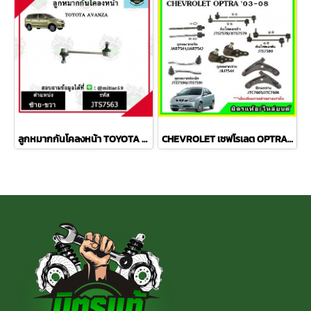
ลูกหมากกันโคลงหน้า TOYOTA AVANZA อเวนซ่า ปี 04-11ชุดช่วงล่าง TRW ราคาต่อคู่
CHEVROLET เชฟโรเลต OPTRA ปี 03-08 ชุดช่วงล่าง TRW