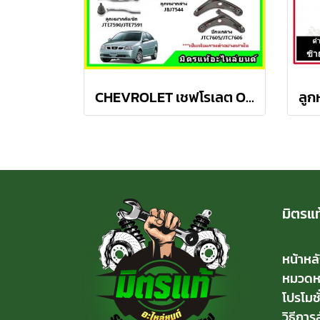
CHEVROLET เชฟโรเลต OPTRA ปี 03-08 ชุดช่วงล่าง TRW
มิตรแท
หน้าหล
หมวดหมู
โปรโมชั
วิธีการสั