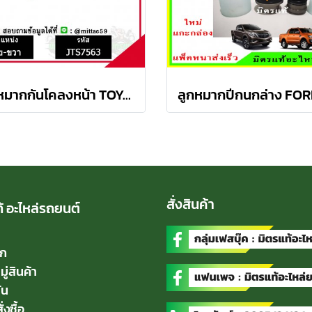
ลูกหมากกันโคลงหน้า TOYOTA AVANZA อเวนซ่า ปี 04-11ชุดช่วงล่าง TRW ราคาต่อคู่
สั่งสินค้า
้ อะไหล่รถยนต์
ัก
่สินค้า
่น
่งซื้อ