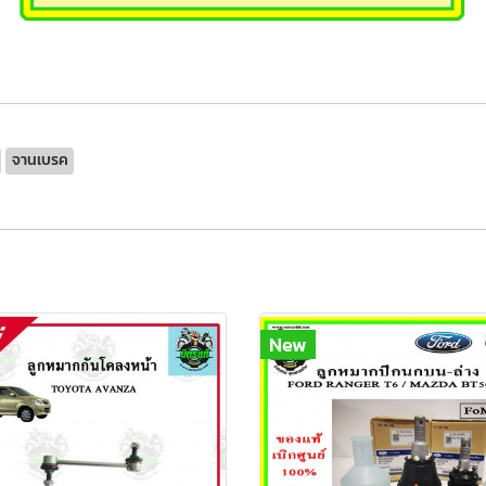
จานเบรค
New