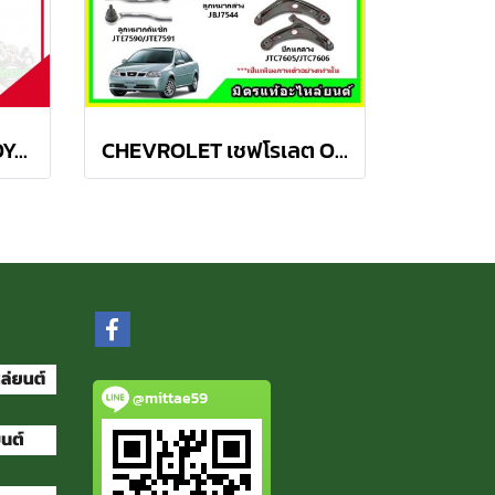
ลูกหมากกันโคลงหน้า TOYOTA AVANZA อเวนซ่า ปี 04-11ชุดช่วงล่าง TRW ราคาต่อคู่
CHEVROLET เชฟโรเลต OPTRA ปี 03-08 ชุดช่วงล่าง TRW
@mittae59