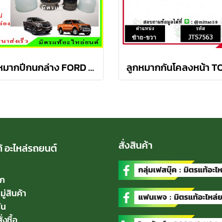
ลูกหมากปีกนกล่าง FORD Ranger T6 / MAZDA BT50 PRO 2WD , 4WD
สั่งสินค้า
้ อะไหล่รถยนต์
ัก
่สินค้า
่น
่งซื้อ