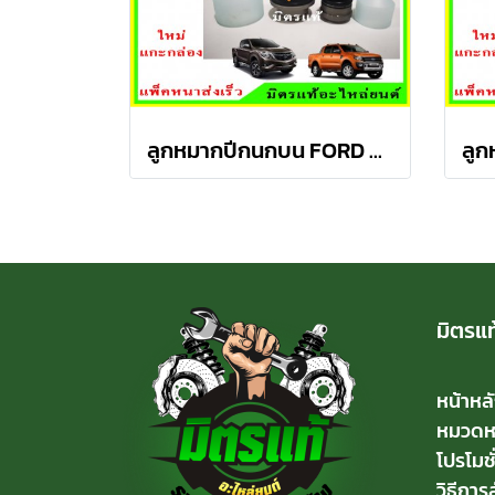
ลูกหมากปีกนกบน FORD Ranger T6 / MAZDA BT50 PRO 2WD , 4WD
มิตรแท
หน้าหล
หมวดหมู
โปรโมชั
วิธีการสั