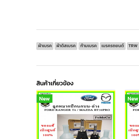
ผ้าเบรค
ผ้าดิสเบรค
ก้ามเบรค
เบรครถยนต์
TRW
สินค้าเกี่ยวข้อง
New
New