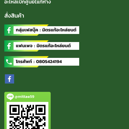
อะไหล่เบิกศูนย์(แท้ห้าง
สั่งสินค้า
@mittae59