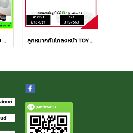
ลูกหมากปีกนกบน FORD Ranger T6 / MAZDA BT50 PRO 2WD , 4WD
ลูกหมากกันโคลงหน้า TOYOTA AVANZA อเวนซ่า ปี 04-11ชุดช่วงล่าง TRW ราคาต่อคู่
@mittae59