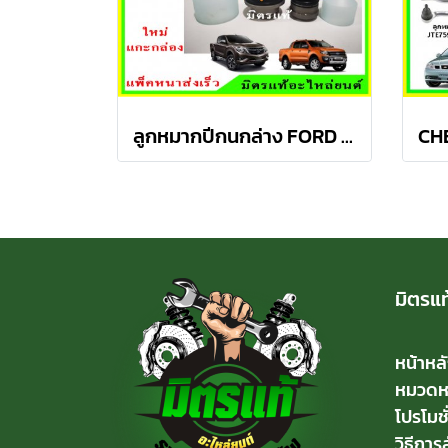
ลูกหมากปีกนกล่าง FORD Ranger T6 / MAZDA BT50 PRO 2WD , 4WD
มิตรแท
หน้าหล
หมวดหมู
โปรโมชั
วิธีการสั