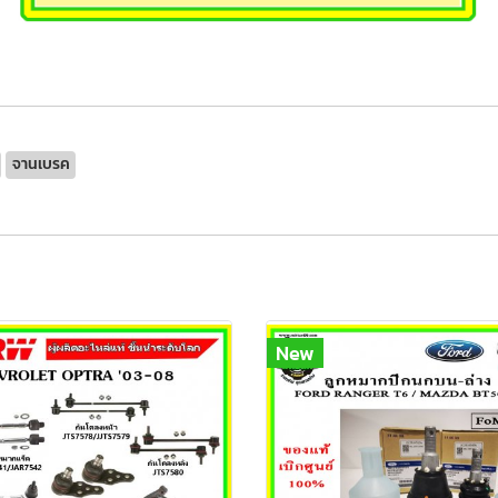
จานเบรค
New