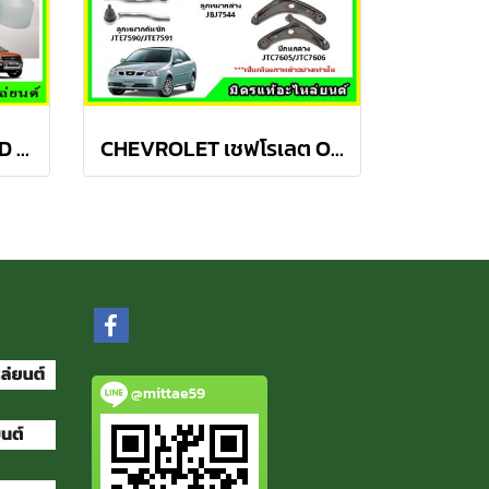
ลูกหมากปีกนกล่าง FORD Ranger T6 / MAZDA BT50 PRO 2WD , 4WD
CHEVROLET เชฟโรเลต OPTRA ปี 03-08 ชุดช่วงล่าง TRW
@mittae59