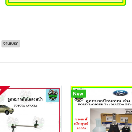
จานเบรค
New