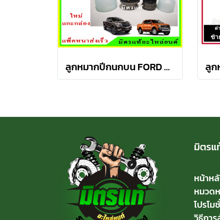
ลูกหมากปีกนกบน FORD Ranger T6 / MAZDA BT50 PRO 2WD , 4WD
มิตรแท
หน้าหล
หมวดหมู
โปรโมชั
วิธีการสั