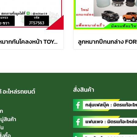
ลูกหมากกันโคลงหน้า TOYOTA AVANZA อเวนซ่า ปี 04-11ชุดช่วงล่าง TRW ราคาต่อคู่
สั่งสินค้า
้ อะไหล่รถยนต์
ัก
่สินค้า
่น
่งซื้อ