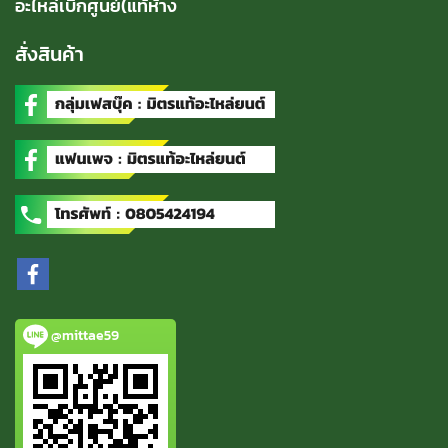
อะไหล่เบิกศูนย์(แท้ห้าง
สั่งสินค้า
@mittae59