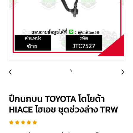
ปีกนกบน TOYOTA โตโยต้า
HIACE ไฮเอช ชุดช่วงล่าง TRW