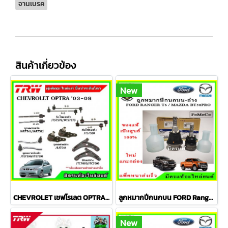
จานเบรค
สินค้าเกี่ยวข้อง
New
CHEVROLET เชฟโรเลต OPTRA ปี 03-08 ชุดช่วงล่าง TRW
ลูกหมากปีกนกบน FORD Ranger T6 / MAZDA BT50 PRO 2WD , 4WD
New