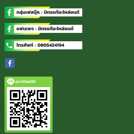
@mittae59