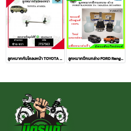
ลูกหมากกันโคลงหน้า TOYOTA AVANZA อเวนซ่า ปี 04-11ชุดช่วงล่าง TRW ราคาต่อคู่
ลูกหมากปีกนกล่าง FORD Ranger T6 / MAZDA BT50 PRO 2WD , 4WD