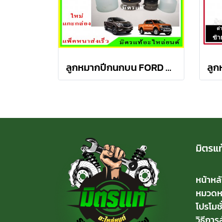
ลูกหมากปีกนกบน FORD Ranger T6 / MAZDA BT50 PRO 2WD , 4WD
มิตรแท
หน้าหล
หมวดหมู
โปรโมชั
วิธีการสั