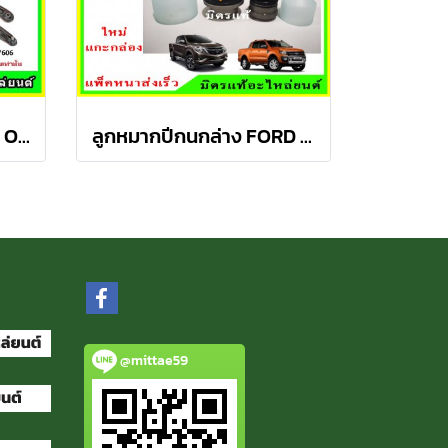
CHEVROLET เชฟโรเลต OPTRA ปี 03-08 ชุดช่วงล่าง TRW
ลูกหมากปีกนกล่าง FORD Ranger T6 / MAZDA BT50 PRO 2WD , 4WD
@mittae59