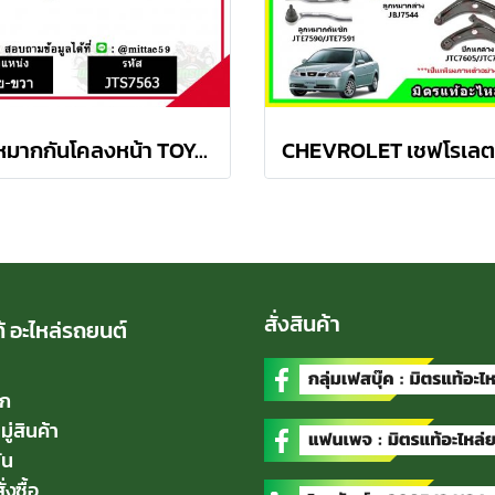
ลูกหมากกันโคลงหน้า TOYOTA AVANZA อเวนซ่า ปี 04-11ชุดช่วงล่าง TRW ราคาต่อคู่
สั่งสินค้า
้ อะไหล่รถยนต์
ัก
่สินค้า
่น
่งซื้อ