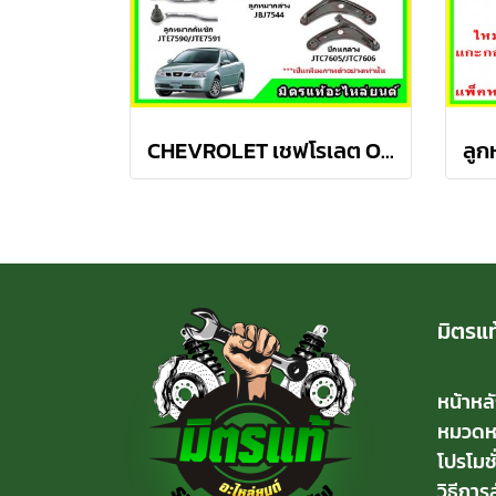
CHEVROLET เชฟโรเลต OPTRA ปี 03-08 ชุดช่วงล่าง TRW
มิตรแท
หน้าหล
หมวดหมู
โปรโมชั
วิธีการสั