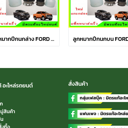
ลูกหมากปีกนกล่าง FORD Ranger T6 / MAZDA BT50 PRO 2WD , 4WD
สั่งสินค้า
้ อะไหล่รถยนต์
ัก
่สินค้า
่น
่งซื้อ