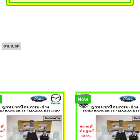
จานเบรค
New