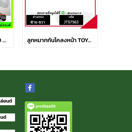
ลูกหมากปีกนกบน FORD Ranger T6 / MAZDA BT50 PRO 2WD , 4WD
ลูกหมากกันโคลงหน้า TOYOTA AVANZA อเวนซ่า ปี 04-11ชุดช่วงล่าง TRW ราคาต่อคู่
@mittae59