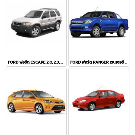
FORD ฟอร์ด ESCAPE 2.0, 2.3, 3.0 V6 ปี 01-07 COMPACT ผ้าเบรค-หน้า
FORD ฟอร์ด RANGER เรนเจอร์ (T6) 2WD, 4WD ปี 2011 COMPACT ผ้าเบรค-หน้า