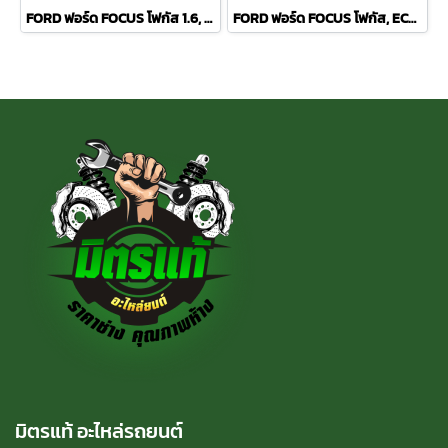
FORD ฟอร์ด FOCUS โฟกัส 1.6, 1.8, 2.0 ปี 04 COMPACT ผ้าเบรค-หลัง
FORD ฟอร์ด FOCUS โฟกัส, ECOSPORT COMPACT ผ้าเบรค-หน้า
มิตรแท้ อะไหล่รถยนต์