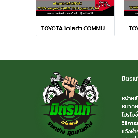
TOYOTA โตโยต้า COMMUTER คอมมูเตอร์ 2.5 KDH222 ดรัมเบรค TRW หลัง
มิตรแท
หน้าหล
หมวดหมู
โปรโมชั
วิธีการสั
แจ้งชำร