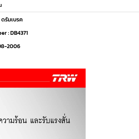
น
ัมเบรค
 DB4371
8-2006
2