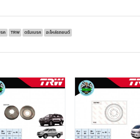
บรค
TRW
ดรัมเบรค
อะไหล่รถยนต์