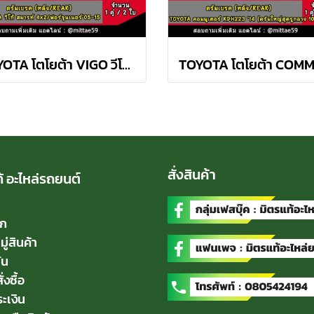
TOYOTA โตโยต้า VIGO วีโก้ 4x4, FORTUNER '05-15 ดรัมเบรค TRW หลัง
สั่งสินค้า
้ อะไหล่รถยนต์
ัก
่สินค้า
่น
่งซื้อ
ะเงิน