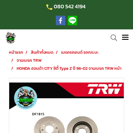
080 542 4194
หน้าแรก
สินค้าทั้งหมด
เบรครถยนต์ รถกระบะ
จานเบรค TRW
HONDA ฮอนด้า CITY ซิตี้ Type Z ปี 96-02 จานเบรค TRW หน้า