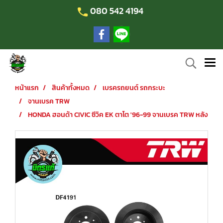
080 542 4194
หน้าแรก
สินค้าทั้งหมด
เบรครถยนต์ รถกระบะ
จานเบรค TRW
HONDA ฮอนด้า CIVIC ซีวิค EK ตาโต '96-99 จานเบรค TRW หลัง