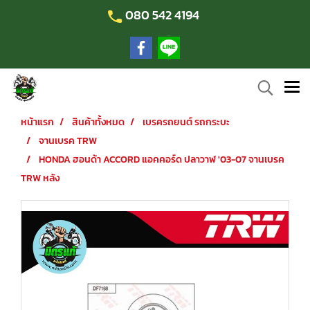
080 542 4194
หน้าแรก
สินค้าทั้งหมด
เบรครถยนต์ รถกระบะ
จานเบรค TRW
HONDA ฮอนด้า ACCORD แอคคอร์ด ปลาวาฬ '03-07 จานเบรค
TRW หลัง