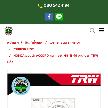
080 542 4194
หน้าแรก
สินค้าทั้งหมด
เบรครถยนต์ รถกระบะ
จานเบรค TRW
HONDA ฮอนด้า ACCORD แอคคอร์ด G9 '13-19 จานเบรค TRW
หลัง