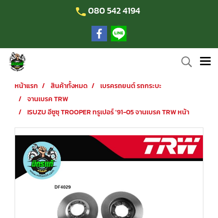
080 542 4194
หน้าแรก
สินค้าทั้งหมด
เบรครถยนต์ รถกระบะ
จานเบรค TRW
ISUZU อีซูซุ TROOPER ทรูเปอร์ '91-05 จานเบรค TRW หน้า